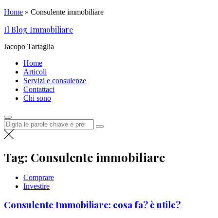
Home
»
Consulente immobiliare
Salta
Il Blog Immobiliare
al
contenuto
Jacopo Tartaglia
Home
Articoli
Servizi e consulenze
Contattaci
Chi sono
Cerca:
Tag:
Consulente immobiliare
Comprare
Investire
Consulente Immobiliare: cosa fa? è utile?